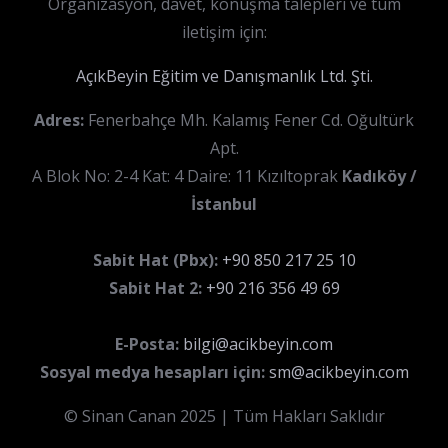
Organizasyon, davet, konuşma talepleri ve tüm
iletişim için:
AçıkBeyin Eğitim ve Danışmanlık Ltd. Şti.
Adres:
Fenerbahçe Mh. Kalamış Fener Cd. Oğultürk
Apt.
A Blok No: 2-4 Kat: 4 Daire: 11 Kızıltoprak
Kadıköy /
İstanbul
Sabit Hat (Pbx):
+90 850 217 25 10
Sabit Hat 2:
+90 216 356 49 69
E-Posta:
bilgi@acikbeyin.com
Sosyal medya hesapları için:
sm@acikbeyin.com
© Sinan Canan 2025 | Tüm Hakları Saklıdır