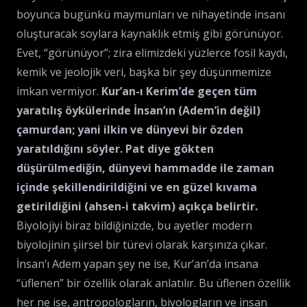
boyunca bugünkü maymunları ve nihayetinde insanı
oluşturacak soylara kaynaklık etmiş gibi görünüyor.
Evet, “görünüyor”; zira elimizdeki yüzlerce fosil kaydı,
kemik ve jeolojik veri, başka bir şey düşünmemize
imkan vermiyor.
Kur’an-ı Kerim’de geçen tüm
yaratılış öykülerinde İnsan’ın (Adem’in değil)
çamurdan; yani ilkin ve dünyevi bir özden
yaratıldığını söyler. Pat diye gökten
düşürülmediğin, dünyevi hammadde ile zaman
içinde şekillendirildiğini ve en güzel kıvama
getirildiğini (ahsen-i takvim) açıkça belirtir.
Biyolojiyi biraz bildiğinizde, bu ayetler modern
biyolojinin şiirsel bir türevi olarak karşınıza çıkar.
İnsan’ı Adem yapan şey ne ise, Kur’an’da insana
“üflenen” bir özellik olarak anlatılır. Bu üflenen özellik
her ne ise, antropologların, biyologların ve insan