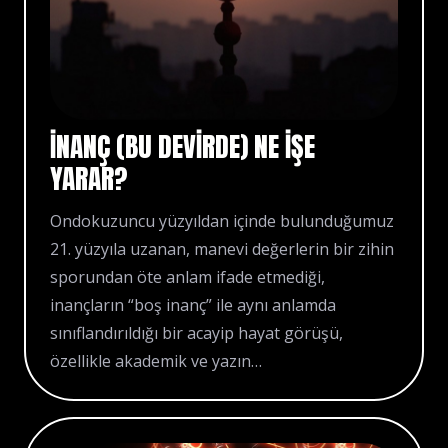
İNANÇ (BU DEVIRDE) NE IŞE
YARAR?
Ondokuzuncu yüzyıldan içinde bulunduğumuz
21. yüzyıla uzanan, manevi değerlerin bir zihin
sporundan öte anlam ifade etmediği,
inançların “boş inanç” ile aynı anlamda
sınıflandırıldığı bir acayip hayat görüşü,
özellikle akademik ve yazın…