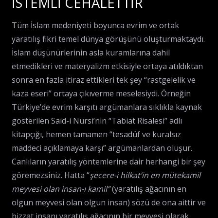
İSTEMLİ CEHALETTİR
Tüm İslam medeniyeti boyunca evrim ve ortak
yaratılış fikri temel dünya görüşünü oluşturmaktaydı.
İslam düşünürlerinin asla kuramlarına dahil
etmedikleri ve materyalizm etkisiyle ortaya atıldıktan
sonra en fazla itiraz ettikleri tek şey “rastgelelik ve
kaza eseri” ortaya çıkıverme meselesiydi. Örneğin
Türkiye’de evrim karşıtı argümanlara sıklıkla kaynak
gösterilen Said-i Nursi’nin “Tabiat Risalesi” adlı
kitapçığı, hemen tamamen “tesadüf ve kuralsız
maddeci açıklamaya karşı” argümanlardan oluşur.
Canlıların yaratılış yöntemlerine dair herhangi bir şey
göremezsiniz. Hatta “
şecere-i hilkat’in en mütekamil
meyvesi olan insan-ı kamil”
(yaratılış ağacının en
olgun meyvesi olan olgun insan) sözü de ona aittir ve
bizzat insanı yaratılış ağacının bir meyvesi olarak