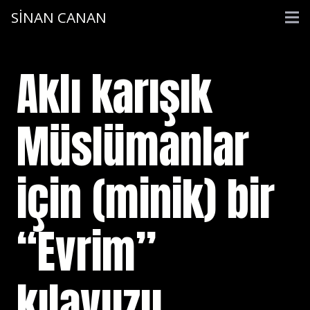
SİNAN CANAN
Aklı karışık
Müslümanlar
için (minik) bir
“Evrim”
kılavuzu