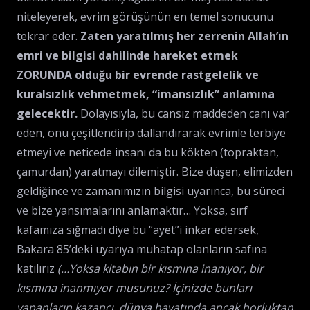
niteleyerek, evrim görüşünün en temel sonucunu
tekrar eder.
Zaten yaratılmış her zerrenin Allah’ın
emri ve bilgisi dahilinde hareket etmek
ZORUNDA olduğu bir evrende rastgelelik ve
kuralsızlık vehmetmek, “imansızlık” anlamına
gelecektir.
Dolayısıyla, bu cansız maddeden canı var
eden, onu çeşitlendirip dallandırarak evrimle terbiye
etmeyi ve neticede insanı da bu kökten (topraktan,
çamurdan) yaratmayı dilemiştir. Bize düşen, elimizden
geldiğince ve zamanımızın bilgisi uyarınca, bu süreci
ve bize yansımalarını anlamaktır… Yoksa, sırf
kafamıza sığmadı diye bu “ayet”i inkar edersek,
Bakara 85’deki uyarıya muhatap olanların safına
katılırız
(…Yoksa kitabın bir kısmına inanıyor, bir
kısmına inanmıyor musunuz? İçinizde bunları
yapanların kazancı, dünya hayatında ancak horluktan