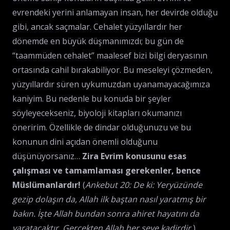
evrendeki yerini anlamayan insan, her devirde olduğu
gibi, ancak saçmalar. Cehalet yüzyıllardır her
dönemde en büyük düşmanımızdı; bu gün de
“taammüden cehalet” maalesef bizi bilgi deryasının
ortasında cahil bırakabiliyor. Bu meseleyi çözmeden,
yüzyıllardır süren uykumuzdan uyanamayacağımıza
kaniyim. Bu nedenle bu konuda bir şeyler
söyleyecekseniz, biyoloji kitapları okumanızı
öneririm. Özellikle de dindar olduğunuzu ve bu
konunun dini açıdan önemli olduğunu
düşünüyorsanız…
Zira Evrim konusunu esas
çalışması ve tamamlaması gerekenler, bence
Müslümanlardır!
(
Ankebut 20: De ki: Yeryüzünde
gezip dolaşın da, Allah ilk baştan nasıl yaratmış bir
bakın. İşte Allah bundan sonra ahiret hayatını da
yaratacaktır. Gerçekten Allah her şeye kadirdir.
)