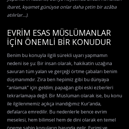
ibaret, kıyamet günüyse onlar daha çetin bir azâba
atılırlar…)
.
EVRİM ESAS MÜSLÜMANLAR
İÇİN ÖNEMLİ BİR KONUDUR
Benim bu konuyla ilgili sürekli uyarı yapmamın
nedeni ise şu: Bir insan olarak, hakikatin uzağına
savuran tüm yalan ve gerçeği örtme çabaları benim
düşmanımdır. Zira ben hepimiz gibi bu dünyaya
“anlamak” için geldim; papağan gibi eski ezberleri
tekrarlamaya değil. Bir Müslüman olarak ise, bu konu
ile ilgilenmemiz açıkça inandığımız Kur’anda,
defalarca emredilir. Bu nedenlerle bence evrim
meselesi, hem bilimsel hem de dini olarak en temel
öneme sahip konuların başında gelir. Evrimi ve