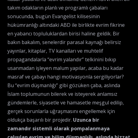
takım odakların planlı ve programlı çabaları
sonucunda, bugün Evangelist kilisesinin
hükümranlığı altındaki ABD ile birlikte evrim fikrine
en yabancı topluluklardan birisi haline geldik. Bir
bakın bakalım, senelerdir parasal kaynağı belirsiz
yayınlar, kitaplar, TV kanalları ve muhtelif
propagandalarla “evrim yalandır” telkinini bıkıp
usanmadan işleyen malum yapılar, acaba bu kadar
masraf ve çabayı hangi motivasyonla sergiliyorlar?
Bu “evrim düşmanlığı” gibi gözüken çaba, aslında
İslam toplumunun bilerek ve isteyerek anlamsız
gündemlerle, siyasetle ve hamasetle meşgul edilip,
gerçek sorunlarla uğraşmasını engellemek için
oldukça başarılı bir projedir.
Uzunca bir
zamandır sistemli olarak pompalanmaya
çalışılan evrim ve bilim düşmanlığı, aslında bizzat