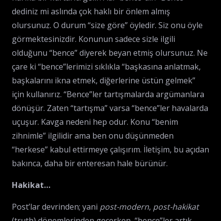
dediniz mi aslında çok haklı bir önlem almış
olursunuz. O durum “size göre” öyledir. Siz onu öyle
görmektesinizdir. Konunun sadece sizle ilgili
olduğunu “bence” diyerek beyan etmiş olursunuz. Ne
çare ki “bence”lerimizi sıklıkla “başkasına anlatmak,
başkalarını ikna etmek, diğerlerine üstün gelmek”
için kullanırız. “Bence”ler tartışmalarda argümanlara
dönüşür. Zaten “tartışma” varsa “bence”ler havalarda
uçuşur. Kavga nedeni hep odur. Konu “benim
zihnimle” ilgilidir ama ben onu düşünmeden
“herkese” kabul ettirmeye çalışırım. İletişim, bu açıdan
bakınca, daha bir enteresan hale bürünür.
Hakikat…
Post’lar devrinden; yani
post-modern
,
post-hakikat
(truth) dönemlerinden geçerken, “bence”ler artık