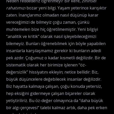
Neden reddederiz öğrenmeyi? Bir kere,
zihinsel
rahatımızı
bozar yeni bilgi. Yaşam yeterince karışıktır
zaten. İnançlarımız olmadan nasıl düşünüp karar
vereceğimizi de bilmeyiz çoğu zaman, çünkü
muhtemelen bize hiç öğretilmemiştir. Yeni bilgiyi
“analitik ve kritik” olarak nasıl işleyebileceğimizi
bilemeyiz. Bunları öğrenebilmek için böyle yapabilen
insanlarla karşılaşmamız gerekir ki bunların adedi
pek azdır. Çoğumuz o kadar kısmetli değilizdir. Bir de
sistematik olarak her birimize işlenen “öz-
değersizlik” hissiyatını ekleyin; netice bellidir: Biz,
büyük düşüncelere değebilecek insanlar değilizdir.
Biz hayatta kalmaya çalışan, çoğu konuda yetersiz,
hep eksiğini gidermeye çalışan biçareler olarak
yetiştiriliriz. Bu öz-değer olmayınca da “daha büyük
bir algı çerçevesi” talebi kalmaz artık, daha pek erken