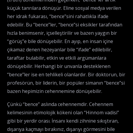
küçük tanrılara dönüşür. Eline sosyal medya verilen
her idrak fukarası, “bence”sini rahatlıkla ifade
edebilir. Bu “bence”ler, “bence”si eksikler tarafından
hızla benimsenir, içselleştirilir ve bazen yaygın bir
“görüş”e bile dönüşebilir. En ayıp, en insan içine
çıkamaz denen hezeyanlar bile “ifade” edilebilir,
taraftar bulabilir, etkin ve etkili argümanlara
dönüşebilir. Herhangi bir unvanla desteklenen
“bence”ler ise en tehlikeli olanlardır. Bir doktorun, bir
profesörün, bir liderin, bir popüler simanın “bence”si
bazen hepimizin cehennemine dönüşebilir.
Çünkü “bence” aslında cehennemdir. Cehennem
kelimesinin etimolojik kökeni olan “Hinnom vadisi”
gibi bir yerdir orası. İnsanı kendi zihnine sıkıştıran,
dışarıya kaçmayı bırakınız, dışarıyı görmesini bile