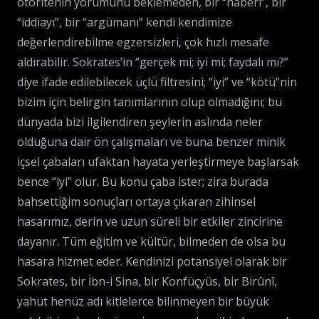
otoritenin yorumunu beklemeden, bir “haberi”, bir
“iddiayı”, bir “argümanı” kendi kendimize
değerlendirebilme egzersizleri, çok hızlı mesafe
aldırabilir. Sokrates’in “gerçek mi; iyi mi; faydalı mı?”
diye ifade edilebilecek üçlü filtresini; “iyi” ve “kötü”nin
bizim için belirgin tanımlarının olup olmadığını; bu
dünyada bizi ilgilendiren şeylerin aslında neler
olduğuna dair ön çalışmaları ve buna benzer minik
içsel çabaları ufaktan hayata yerleştirmeye başlarsak
bence “iyi” olur. Bu konu çaba ister; zira burada
bahsettiğim sonuçları ortaya çıkaran zihinsel
hasarımız, derin ve uzun süreli bir etkiler zincirine
dayanır. Tüm eğitim ve kültür, bilmeden de olsa bu
hasara hizmet eder. Kendinizi potansiyel olarak bir
Sokrates, bir İbn-i Sina, bir Konfüçyüs, bir Birûnî,
yahut henüz adı kitlelerce bilinmeyen bir büyük